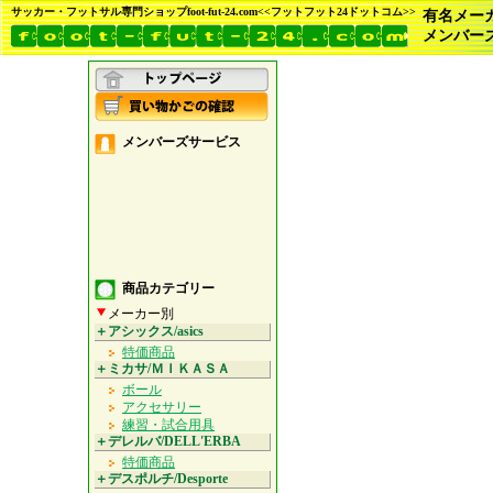
サッカー・フットサル専門ショップfoot-fut-24.com<<フットフット24ドットコム>>
有名メー
メンバー
メンバーズサービス
商品カテゴリー
メーカー別
＋アシックス/asics
特価商品
＋ミカサ/ＭＩＫＡＳＡ
ボール
アクセサリー
練習・試合用具
＋デレルバ/DELL'ERBA
特価商品
＋デスポルチ/Desporte