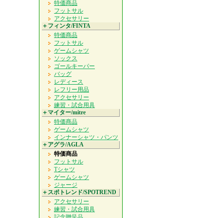
特価商品
フットサル
アクセサリー
＋フィンタ/FINTA
特価商品
フットサル
ゲームシャツ
ソックス
ゴールキーパー
バッグ
レディース
レフリー用品
アクセサリー
練習・試合用具
＋マイター/mitre
特価商品
ゲームシャツ
インナーシャツ・パンツ
＋アグラ/AGLA
特価商品
フットサル
Tシャツ
ゲームシャツ
ジャージ
＋スポトレンド/SPOTREND
アクセサリー
練習・試合用具
記念贈呈品