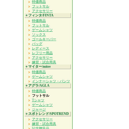
特価商品
フットサル
アクセサリー
＋フィンタ/FINTA
特価商品
フットサル
ゲームシャツ
ソックス
ゴールキーパー
バッグ
レディース
レフリー用品
アクセサリー
練習・試合用具
＋マイター/mitre
特価商品
ゲームシャツ
インナーシャツ・パンツ
＋アグラ/AGLA
特価商品
フットサル
Tシャツ
ゲームシャツ
ジャージ
＋スポトレンド/SPOTREND
アクセサリー
練習・試合用具
記念贈呈品