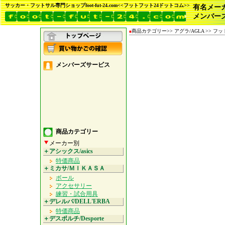
サッカー・フットサル専門ショップfoot-fut-24.com<<フットフット24ドットコム>>
有名メー
メンバー
商品カテゴリー>> アグラ/AGLA >> フットサル >>
■
メンバーズサービス
商品カテゴリー
メーカー別
＋アシックス/asics
特価商品
＋ミカサ/ＭＩＫＡＳＡ
ボール
アクセサリー
練習・試合用具
＋デレルバ/DELL'ERBA
特価商品
＋デスポルチ/Desporte