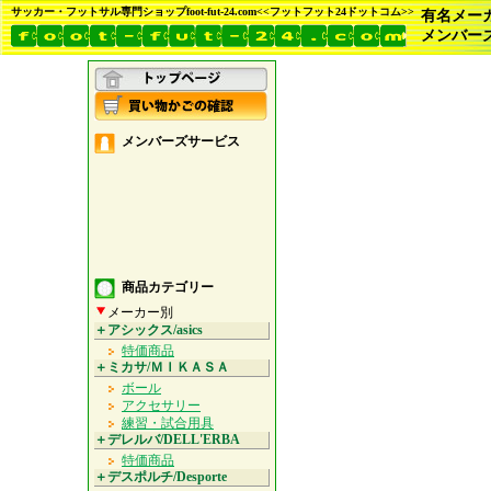
サッカー・フットサル専門ショップfoot-fut-24.com<<フットフット24ドットコム>>
有名メー
メンバー
メンバーズサービス
商品カテゴリー
メーカー別
＋アシックス/asics
特価商品
＋ミカサ/ＭＩＫＡＳＡ
ボール
アクセサリー
練習・試合用具
＋デレルバ/DELL'ERBA
特価商品
＋デスポルチ/Desporte