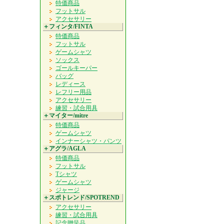
特価商品
フットサル
アクセサリー
＋フィンタ/FINTA
特価商品
フットサル
ゲームシャツ
ソックス
ゴールキーパー
バッグ
レディース
レフリー用品
アクセサリー
練習・試合用具
＋マイター/mitre
特価商品
ゲームシャツ
インナーシャツ・パンツ
＋アグラ/AGLA
特価商品
フットサル
Tシャツ
ゲームシャツ
ジャージ
＋スポトレンド/SPOTREND
アクセサリー
練習・試合用具
記念贈呈品