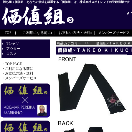
勝ち組＜価値組 あなたの価値を尊重する「価値組」は、株式会社スポトレンドの登録商標です
TOP
|
ご利用になる前に
|
お支払い方法・送料
|
メンバーズサービス
商品カテゴリー >> 価値組×ＴＡＫＥＯ 
Tシャツ
アウター
価値組×ＴＡＫＥＯ ＫＩＫＵ
コスメ
・
TOP PAGE
・
ご利用になる前に
・
お支払方法・送料
・
メンバーズサービス