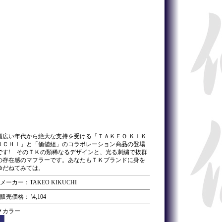
幅広い年代から絶大な支持を受ける「ＴＡＫＥＯ ＫＩＫ
ＵＣＨＩ」と「価値組」のコラボレーション商品の登場
です! そのＴＫの類稀なるデザインと、光る刺繍で抜群
の存在感のマフラーです。あなたもＴＫブランドに身を
ゆだねてみては。
■メーカー：TAKEO KIKUCHI
■販売価格： \4,104
▼カラー