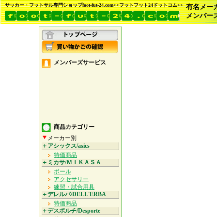
サッカー・フットサル専門ショップfoot-fut-24.com<<フットフット24ドットコム>>
有名メー
メンバー
メンバーズサービス
商品カテゴリー
メーカー別
＋アシックス/asics
特価商品
＋ミカサ/ＭＩＫＡＳＡ
ボール
アクセサリー
練習・試合用具
＋デレルバ/DELL'ERBA
特価商品
＋デスポルチ/Desporte