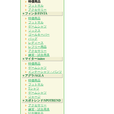
特価商品
フットサル
アクセサリー
＋フィンタ/FINTA
特価商品
フットサル
ゲームシャツ
ソックス
ゴールキーパー
バッグ
レディース
レフリー用品
アクセサリー
練習・試合用具
＋マイター/mitre
特価商品
ゲームシャツ
インナーシャツ・パンツ
＋アグラ/AGLA
特価商品
フットサル
Tシャツ
ゲームシャツ
ジャージ
＋スポトレンド/SPOTREND
アクセサリー
練習・試合用具
記念贈呈品