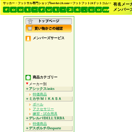
サッカー・フットサル専門ショップfoot-fut-24.com<<フットフット24ドットコム>>
有名メー
メンバー
メンバーズサービス
商品カテゴリー
メーカー別
＋アシックス/asics
特価商品
＋ミカサ/ＭＩＫＡＳＡ
ボール
アクセサリー
練習・試合用具
＋デレルバ/DELL'ERBA
特価商品
＋デスポルチ/Desporte