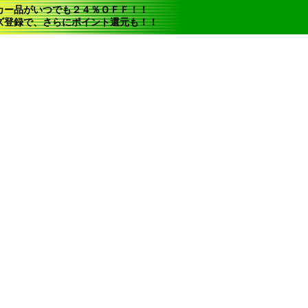
カー品がいつでも２４％ＯＦＦ！！
ズ登録で、さらにポイント還元も！！