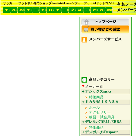
サッカー・フットサル専門ショップfoot-fut-24.com<<フットフット24ドットコム>>
有名メー
メンバー
メンバーズサービス
商品カテゴリー
メーカー別
＋アシックス/asics
特価商品
＋ミカサ/ＭＩＫＡＳＡ
ボール
アクセサリー
練習・試合用具
＋デレルバ/DELL'ERBA
特価商品
＋デスポルチ/Desporte