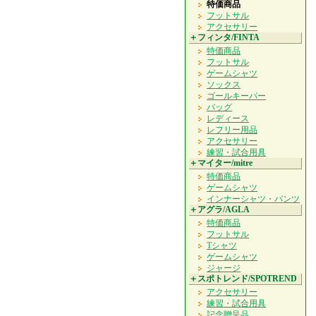
特価商品
フットサル
アクセサリー
＋フィンタ/FINTA
特価商品
フットサル
ゲームシャツ
ソックス
ゴールキーパー
バッグ
レディース
レフリー用品
アクセサリー
練習・試合用具
＋マイター/mitre
特価商品
ゲームシャツ
インナーシャツ・パンツ
＋アグラ/AGLA
特価商品
フットサル
Tシャツ
ゲームシャツ
ジャージ
＋スポトレンド/SPOTREND
アクセサリー
練習・試合用具
記念贈呈品