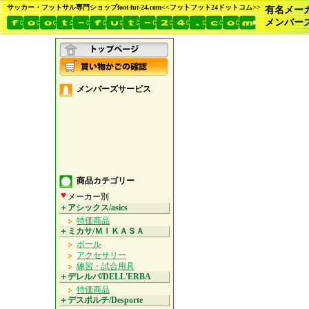
サッカー・フットサル専門ショップfoot-fut-24.com<<フットフット24ドットコム>>
有名メー
メンバー
メンバーズサービス
商品カテゴリー
メーカー別
＋アシックス/asics
特価商品
＋ミカサ/ＭＩＫＡＳＡ
ボール
アクセサリー
練習・試合用具
＋デレルバ/DELL'ERBA
特価商品
＋デスポルチ/Desporte