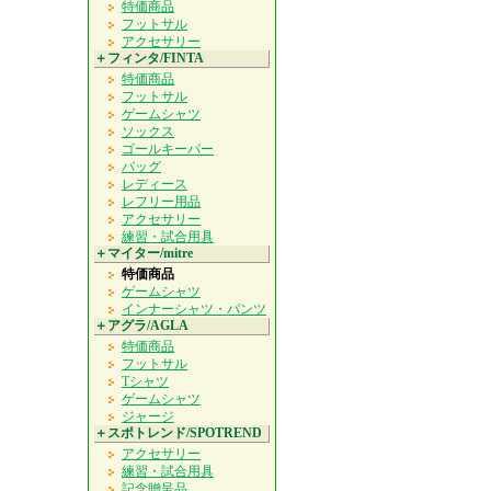
特価商品
フットサル
アクセサリー
＋フィンタ/FINTA
特価商品
フットサル
ゲームシャツ
ソックス
ゴールキーパー
バッグ
レディース
レフリー用品
アクセサリー
練習・試合用具
＋マイター/mitre
特価商品
ゲームシャツ
インナーシャツ・パンツ
＋アグラ/AGLA
特価商品
フットサル
Tシャツ
ゲームシャツ
ジャージ
＋スポトレンド/SPOTREND
アクセサリー
練習・試合用具
記念贈呈品