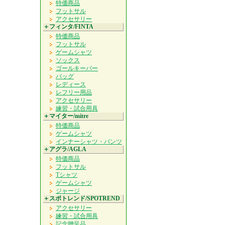
特価商品
フットサル
アクセサリー
＋フィンタ/FINTA
特価商品
フットサル
ゲームシャツ
ソックス
ゴールキーパー
バッグ
レディース
レフリー用品
アクセサリー
練習・試合用具
＋マイター/mitre
特価商品
ゲームシャツ
インナーシャツ・パンツ
＋アグラ/AGLA
特価商品
フットサル
Tシャツ
ゲームシャツ
ジャージ
＋スポトレンド/SPOTREND
アクセサリー
練習・試合用具
記念贈呈品