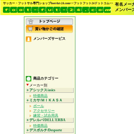
サッカー・フットサル専門ショップfoot-fut-24.com<<フットフット24ドットコム>>
有名メー
メンバー
メンバーズサービス
商品カテゴリー
メーカー別
＋アシックス/asics
特価商品
＋ミカサ/ＭＩＫＡＳＡ
ボール
アクセサリー
練習・試合用具
＋デレルバ/DELL'ERBA
特価商品
＋デスポルチ/Desporte