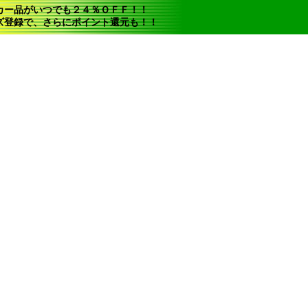
カー品がいつでも２４％ＯＦＦ！！
ズ登録で、さらにポイント還元も！！