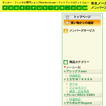
サッカー・フットサル専門ショップfoot-fut-24.com<<フットフット24ドットコム>>
有名メー
メンバー
メンバーズサービス
商品カテゴリー
メーカー別
＋アシックス/asics
特価商品
＋ミカサ/ＭＩＫＡＳＡ
ボール
アクセサリー
練習・試合用具
＋デレルバ/DELL'ERBA
特価商品
＋デスポルチ/Desporte