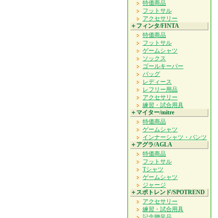
特価商品
フットサル
アクセサリー
＋フィンタ/FINTA
特価商品
フットサル
ゲームシャツ
ソックス
ゴールキーパー
バッグ
レディース
レフリー用品
アクセサリー
練習・試合用具
＋マイター/mitre
特価商品
ゲームシャツ
インナーシャツ・パンツ
＋アグラ/AGLA
特価商品
フットサル
Tシャツ
ゲームシャツ
ジャージ
＋スポトレンド/SPOTREND
アクセサリー
練習・試合用具
記念贈呈品