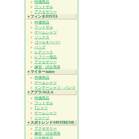
特価商品
フットサル
アクセサリー
＋フィンタ/FINTA
特価商品
フットサル
ゲームシャツ
ソックス
ゴールキーパー
バッグ
レディース
レフリー用品
アクセサリー
練習・試合用具
＋マイター/mitre
特価商品
ゲームシャツ
インナーシャツ・パンツ
＋アグラ/AGLA
特価商品
フットサル
Tシャツ
ゲームシャツ
ジャージ
＋スポトレンド/SPOTREND
アクセサリー
練習・試合用具
記念贈呈品