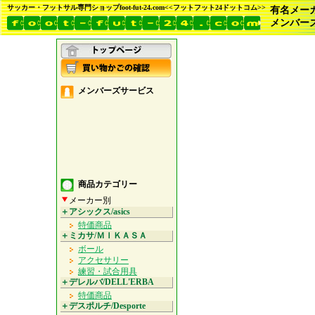
サッカー・フットサル専門ショップfoot-fut-24.com<<フットフット24ドットコム>>
有名メー
メンバー
メンバーズサービス
商品カテゴリー
メーカー別
＋アシックス/asics
特価商品
＋ミカサ/ＭＩＫＡＳＡ
ボール
アクセサリー
練習・試合用具
＋デレルバ/DELL'ERBA
特価商品
＋デスポルチ/Desporte