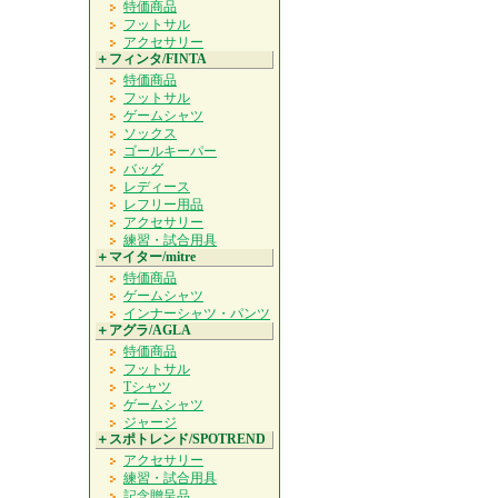
特価商品
フットサル
アクセサリー
＋フィンタ/FINTA
特価商品
フットサル
ゲームシャツ
ソックス
ゴールキーパー
バッグ
レディース
レフリー用品
アクセサリー
練習・試合用具
＋マイター/mitre
特価商品
ゲームシャツ
インナーシャツ・パンツ
＋アグラ/AGLA
特価商品
フットサル
Tシャツ
ゲームシャツ
ジャージ
＋スポトレンド/SPOTREND
アクセサリー
練習・試合用具
記念贈呈品