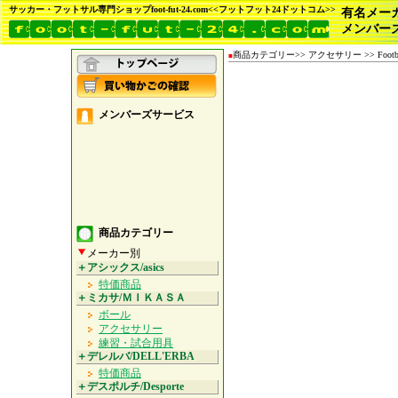
サッカー・フットサル専門ショップfoot-fut-24.com<<フットフット24ドットコム>>
有名メー
メンバー
商品カテゴリー>> アクセサリー >> Football 
■
メンバーズサービス
商品カテゴリー
メーカー別
＋アシックス/asics
特価商品
＋ミカサ/ＭＩＫＡＳＡ
ボール
アクセサリー
練習・試合用具
＋デレルバ/DELL'ERBA
特価商品
＋デスポルチ/Desporte